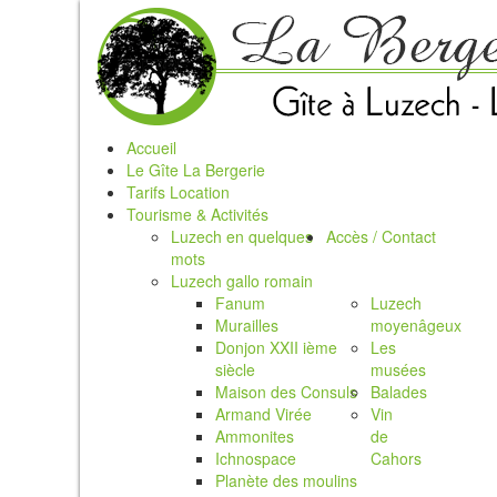
Accueil
Le Gîte La Bergerie
Tarifs Location
Tourisme & Activités
Luzech en quelques
Accès / Contact
mots
Luzech gallo romain
Fanum
Luzech
Murailles
moyenâgeux
Donjon XXII ième
Les
siècle
musées
Maison des Consuls
Balades
Armand Virée
Vin
Ammonites
de
Ichnospace
Cahors
Planète des moulins