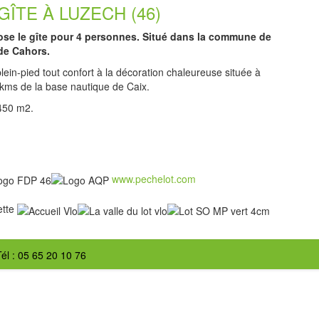
ÎTE À LUZECH (46)
opose le gîte pour 4 personnes. Situé dans la commune de
 de Cahors.
ein-pied tout confort à la décoration chaleureuse située à
kms de la base nautique de Caix.
450 m2.
www.pechelot.com
ette
él : 05 65 20 10 76